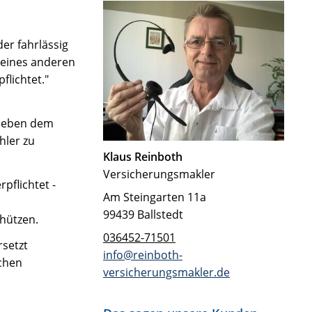
er fahrlässig
t eines anderen
flichtet."
d neben dem
hler zu
Klaus Reinboth
Versicherungsmakler
pflichtet -
Am Steingarten 11a
99439 Ballstedt
hützen.
036452-71501
rsetzt
info@reinboth-
schen
versicherungsmakler.de